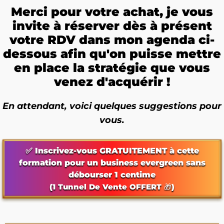
Merci pour votre achat, je vous
invite à réserver dès à présent
votre RDV dans mon agenda ci-
dessous afin qu'on puisse mettre
en place la stratégie que vous
venez d'acquérir !
En attendant, voici quelques suggestions pour
vous.
✅ Inscrivez-vous GRATUITEMENT à cette
formation pour un business evergreen sans
débourser 1 centime
(1 Tunnel De Vente OFFERT 🎁)