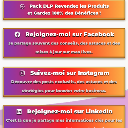
Pack DLP Revendez les Produits
et Gardez 100% des Bénéfices !
Rejoignez-moi sur Facebook
Je partage souvent des conseils, des astuces et des
mises à jour sur mes lives.
Suivez-moi sur Instagram
Découvre des posts exclusifs, des astuces et des
stratégies pour booster votre business.
Rejoignez-moi sur LinkedIn
C'est là que je partage mes informations clés pour les