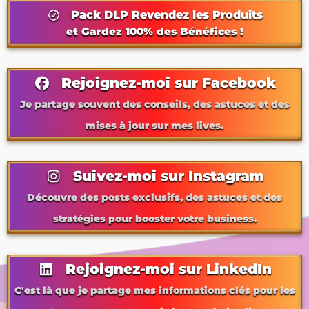
Pack DLP Revendez les Produits
et Gardez 100% des Bénéfices !
Rejoignez-moi sur Facebook
Je partage souvent des conseils, des astuces et des
mises à jour sur mes lives.
Suivez-moi sur Instagram
Découvre des posts exclusifs, des astuces et des
stratégies pour booster votre business.
Rejoignez-moi sur LinkedIn
C'est là que je partage mes informations clés pour les