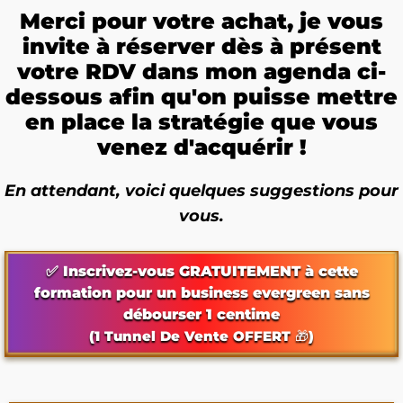
Merci pour votre achat, je vous
invite à réserver dès à présent
votre RDV dans mon agenda ci-
dessous afin qu'on puisse mettre
en place la stratégie que vous
venez d'acquérir !
En attendant, voici quelques suggestions pour
vous.
✅ Inscrivez-vous GRATUITEMENT à cette
formation pour un business evergreen sans
débourser 1 centime
(1 Tunnel De Vente OFFERT 🎁)