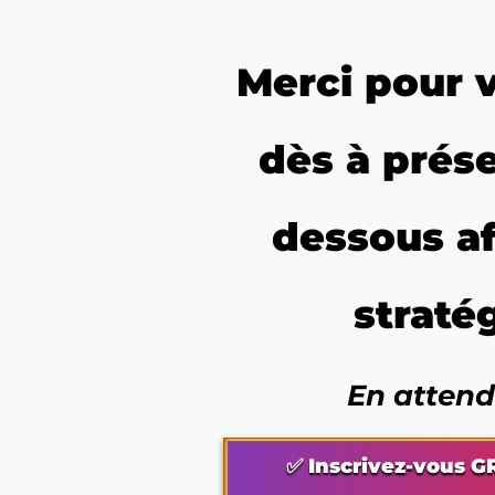
Merci pour v
dès à prés
dessous af
straté
En attend
✅ Inscrivez-vous G