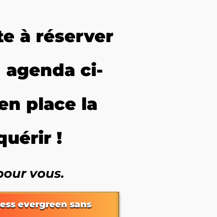
te à réserver
 agenda ci-
en place la
uérir !
pour vous.
ness evergreen sans