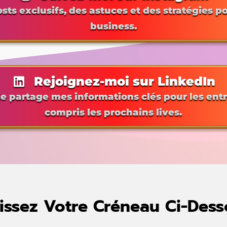
ts exclusifs, des astuces et des stratégies p
business.
Rejoignez-moi sur LinkedIn
 je partage mes informations clés pour les ent
compris les prochains lives.
issez Votre Créneau Ci-Dess