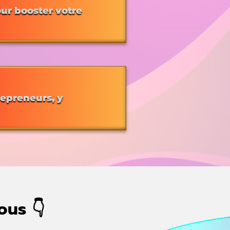
our booster votre
repreneurs, y
ous 👇