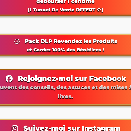
débourser 1 centime
(1 Tunnel De Vente OFFERT 🎁)
Pack DLP Revendez les Produits
et Gardez 100% des Bénéfices !
Rejoignez-moi sur Facebook
uvent des conseils, des astuces et des mises 
lives.
Suivez-moi sur Instagram