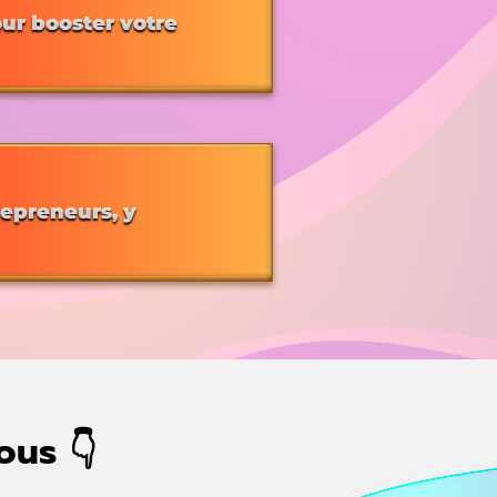
our booster votre
repreneurs, y
ous 👇