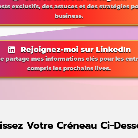
ts exclusifs, des astuces et des stratégies p
business.
Rejoignez-moi sur LinkedIn
 je partage mes informations clés pour les ent
compris les prochains lives.
issez Votre Créneau Ci-Dess