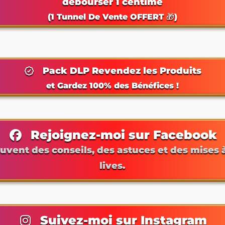
débourser 1 centime
(1 Tunnel De Vente OFFERT 🎁)
Pack DLP Revendez les Produits
et Gardez 100% des Bénéfices !
Rejoignez-moi sur Facebook
uvent des conseils, des astuces et des mises 
lives.
Suivez-moi sur Instagram