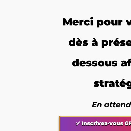
Merci pour v
dès à prés
dessous af
straté
En attend
✅ Inscrivez-vous G