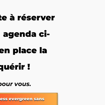
te à réserver
 agenda ci-
en place la
uérir !
pour vous.
ness evergreen sans