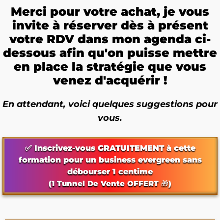
Merci pour votre achat, je vous
invite à réserver dès à présent
votre RDV dans mon agenda ci-
dessous afin qu'on puisse mettre
en place la stratégie que vous
venez d'acquérir !
En attendant, voici quelques suggestions pour
vous.
✅ Inscrivez-vous GRATUITEMENT à cette
formation pour un business evergreen sans
débourser 1 centime
(1 Tunnel De Vente OFFERT 🎁)