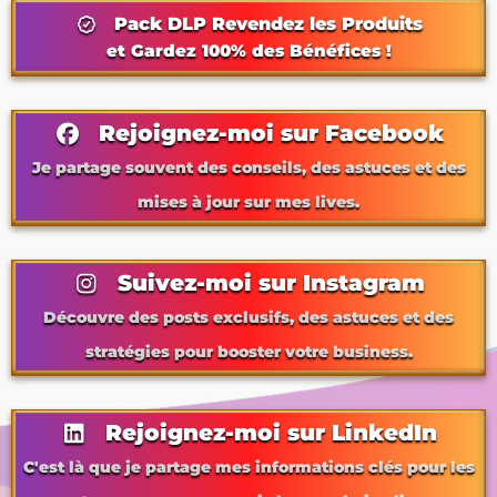
Pack DLP Revendez les Produits
et Gardez 100% des Bénéfices !
Rejoignez-moi sur Facebook
Je partage souvent des conseils, des astuces et des
mises à jour sur mes lives.
Suivez-moi sur Instagram
Découvre des posts exclusifs, des astuces et des
stratégies pour booster votre business.
Rejoignez-moi sur LinkedIn
C'est là que je partage mes informations clés pour les